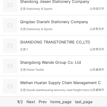
Shandong Jiesen Stationery Company
山东临沂市
主营:Stationery & Sports
Qingdao Dianshi Stationery Company
山东青岛市
主营:Stationery & Sports
SHANDONG TRANSTONETIRE CO.,LTD
山东青岛市
主营:1
Shangdong Wande Group Co. Ltd
山东威海市
主营:Home Textile
Weihan Huatan Supply Chain Management C
o.,Ltd.
山东威海市
主营:Goods warehousing services, road freight trans
port, daily necessities, edible agricultural products, electronic p
1
/2
Next
Prev
home_page
last_page
roducts, textiles