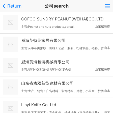
Return
公司search
COFCO SUNDRY PEANUT(WEIHAI)CO.,LTD
山东威海市
主营:Peanut and nuts products,cereal,
威海英特曼家居有限公司
山东
主营:从事各类抽纱、刺绣工艺品、服装、衍缝制品、毛衫、纺
织品、针织品、家俱、布料、线带、包装箱、喷胶棉、化纤、纸
威海黄海包装机械有限公司
箱、塑料袋及辅助材料 加工，销售本公司产品。
山东威海市
主营:塑料包装印刷机 塑料包装复合机
山东省杰双新型建材有限公司
山东
主营:生产、销售：广告材料、装饰材料、建材、小五金；货物
及技术进出口
Linyi Knife Co. Ltd
山东
主营:批发零售加工：五金配件、机械设备（不含特种设备），